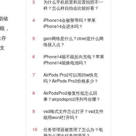
3
为什么手机前置和后置拍照不一
样？怎么样自拍会比较好看？
期储
4
iPhone14会被掰弯吗？苹果
iPhone14会进水吗？
额，
;存
5
gsm网络是什么？ctnet是什么网
络接入点？
支
6
iPhone14能不能反向充电？苹果
iPhone14能换电池吗？
7
AirPods Pro2可以用20w快充
吗？AirPods Pro2价格多少？
8
AirPodsPro2修复性低怎么回
事？airpodspro2序列号在哪？
9
vsd格式文件怎么打开？vsd文件
能用word打开吗？
10
任务管理器被禁用了怎么办？电
脑怎么调出任务管理器？