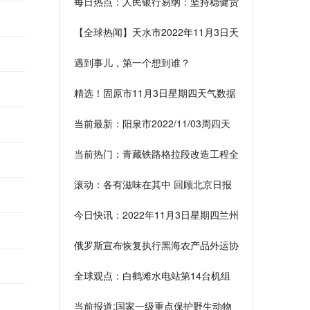
每日热点：人民银行易纲：坚持稳健货
币政策 加大对实体支持
【全球热闻】天水市2022年11月3日天
气信息概述
遇到事儿，第一个想到谁？
精选！固原市11月3日星期四天气数据
简述
当前最新：阳泉市2022/11/03周四天
气情况总结
当前热门：青藏铁路格拉段改造工程全
线完工
滚动：各有滋味在其中 回顾北京日报
社世界杯报道历程-1990年
今日快讯：2022年11月3日星期四兰州
市天气情况概述
俄罗斯宣布恢复执行黑海农产品外运协
议
全球观点：白鹤滩水电站第14台机组
投产发电
当前报道:国家一级重点保护野生动物