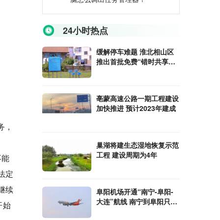
24小时热点
缓解停车难题 淮北相山区
推出首批免费“错时共享车
位”
亳蒙高速公路一期工程建设
加快推进 预计2023年建成
务，
巢湖将建生态湿地恢复示范
工程 建设周期为4年
不能
法定
继续
阜阳机场开通“南宁-阜阳-
大连”航线 南宁到阜阳只需
开始
两小时