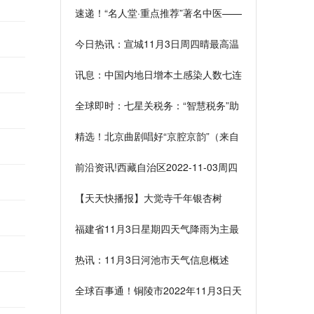
速递！“名人堂·重点推荐”著名中医——
郭世斌
今日热讯：宣城11月3日周四晴最高温
度23度
讯息：中国内地日增本土感染人数七连
升 郑州富士康园区生产基本正常
全球即时：七星关税务：“智慧税务”助
力税收服务提质增效
精选！北京曲剧唱好“京腔京韵”（来自
现场的声音）
前沿资讯!西藏自治区2022-11-03周四
大部晴好最高温18℃
【天天快播报】大觉寺千年银杏树
迎“颜值巅峰”
福建省11月3日星期四天气降雨为主最
高气温25℃
热讯：11月3日河池市天气信息概述
全球百事通！铜陵市2022年11月3日天
气情况概述