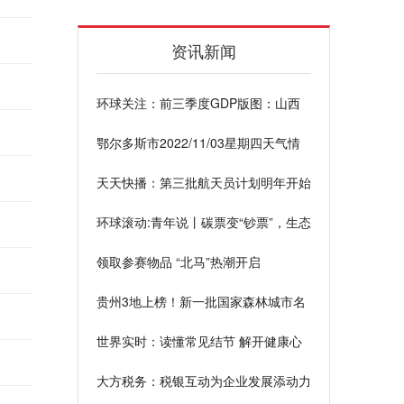
资讯新闻
环球关注：前三季度GDP版图：山西
拿了第一，湖南增速前十
鄂尔多斯市2022/11/03星期四天气情
况概述
天天快播：第三批航天员计划明年开始
执行空间站任务
环球滚动:青年说丨碳票变“钞票”，生态
文明可期
领取参赛物品 “北马”热潮开启
贵州3地上榜！新一批国家森林城市名
单公布
世界实时：读懂常见结节 解开健康心
结（健康直通车·读懂体检报告（上）
大方税务：税银互动为企业发展添动力