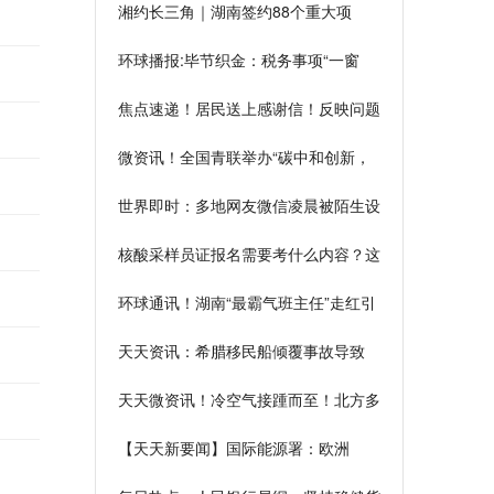
湘约长三角｜湖南签约88个重大项
目，投资总额935.88亿元！
环球播报:毕节织金：税务事项“一窗
办”服务“一次成”
焦点速递！居民送上感谢信！反映问题
后，不到半小时书记就上了楼顶
微资讯！全国青联举办“碳中和创新，
中华青年在行动” 海聚英才青年圆桌派
世界即时：多地网友微信凌晨被陌生设
活动
备登录？最新回应
核酸采样员证报名需要考什么内容？这
些报名条件提前知道
环球通讯！湖南“最霸气班主任”走红引
质疑，本人回应
天天资讯：希腊移民船倾覆事故导致
20人死亡 36人失踪
天天微资讯！冷空气接踵而至！北方多
地经历下半年来最冷一天
【天天新要闻】国际能源署：欧洲
2023年冬天将有“缺气”风险