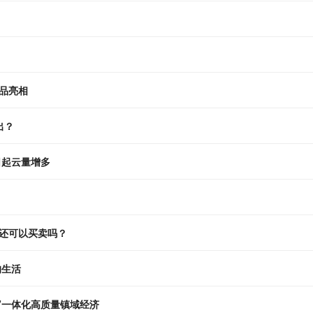
藏品亮相
出？
日起云量增多
还可以买卖吗？
的生活
甜蜜产业” 构建“小西瓜＋”一体化高质量镇域经济