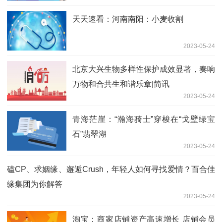
天天速看：河南南阳：小麦收割
2023-05-24
北京大兴生物多样性保护成效显著，奏响
万物和合共生和谐乐章|简讯
2023-05-24
青海茫崖：“瀚海骑士”穿梭在“戈壁绿宝
石”翡翠湖
2023-05-24
磕CP、求姻缘、邂逅Crush，年轻人如何寻找爱情？百合佳
缘集团为你解答
2023-05-24
淘宝：商家店铺资产高速增长 店铺会员