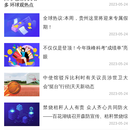
2023-05-24
全球热议:本周，贵州这里将迎来专属假
期！
2023-05-24
不仅仅是登顶！今年珠峰科考“成绩单”亮
眼
2023-05-24
中使馆驳斥比利时有关议员涉世卫大
会“挺台”行径|天天新动态
2023-05-24
禁烧秸秆人人有责 众人齐心共同防火
——百花湖镇召开森防宣传、秸秆禁烧综
2023-05-24
合利用现场会