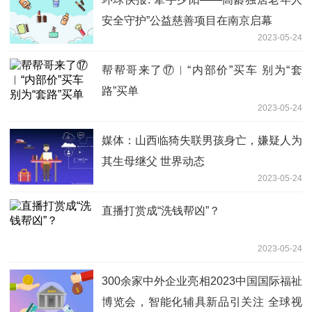
安全守护”公益慈善项目在南京启幕
2023-05-24
帮帮哥来了⑰︱“内部价”买车 别为“套
路”买单
2023-05-24
媒体：山西临猗失联男孩身亡，嫌疑人为
其生母继父 世界动态
2023-05-24
直播打赏成“洗钱帮凶”？
2023-05-24
300余家中外企业亮相2023中国国际福祉
博览会，智能化辅具新品引关注 全球视