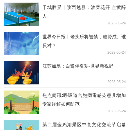
千城胜景｜陕西勉县：油菜花开 金黄醉
人
2023-05-24
世界今日报丨老头乐将被禁，谁赞成、谁
反对？
2023-05-24
江苏如皋：白鹭伴夏耕-世界新视野
2023-05-24
焦点简讯:呼吸道合胞病毒感染患儿增加
专家详解如何防范
2023-05-24
第二届金鸡湖景区中意文化交流节启幕